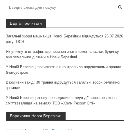
Варто прочитати
Загальні збори мешканців Нової Березівки відбудуться 25.07.2026
року- ОСН
Як уникнути штрафів: що повинен знати кожен власник будинку
або земельної ділянки в Новій Березівці
У Новій Березівці посилюється контроль за порушеннями правил
благоустрою
Важливий захід: 30 травня відбудуться загальні збори релігійної
громади
У Новій Березівці знову проводилися слідчі дії через незаконні
сміттєзвалища на землях ТОВ «Хоум Резорт Сіті»
Барахолка Нової Березівки