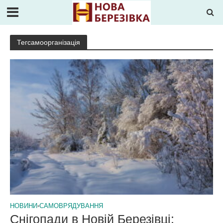
Тегсамоорганізація
НОВИНИ
•
САМОВРЯДУВАННЯ
Снігопади в Новій Березівці: