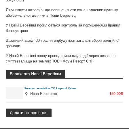
року- ОСН
Як уникнути штрафів: що повинен знати кожен власник будинку
або земельної ділянки в Новій Березівці
У Новій Березівці посилюється контроль за порушеннями правил
благоустрою
Важливий захід: 30 травня відбудуться загальні збори релігійної
громади
У Новій Березівці знову проводилися слідчі дії через незаконні
сміттєзвалища на землях ТОВ «Хоум Резорт Сіті»
Барахолка Нової Березівки
Розетка телевізійна TV, Legrand Valena
Нова Березівка
150.00₴
Додати оголошення