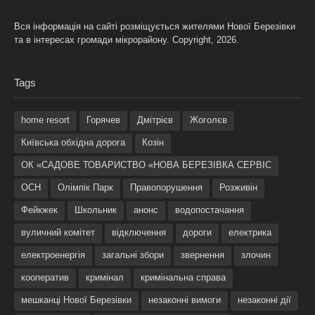
Вся інформація на сайті розміщується жителями Нової Березівки
та в інтересах громади мікрорайону. Copyright, 2026.
Tags
home resort
Горячев
Дмітрієв
Жоголєв
Київська обхідна дорога
Козін
ОК «САДОВЕ ТОВАРИСТВО «НОВА БЕРЕЗІВКА СЕРВІС
ОСН
Олімпік Парк
Правопорушення
Розживін
Фейкжек
Школьник
анонс
водопостачання
вуличний комітет
відключення
дороги
електрика
електроенергія
загальні збори
звернення
злочин
кооператив
кримінал
кримінальна справа
мешканці Нової Березівки
незаконні вимоги
незаконні дії