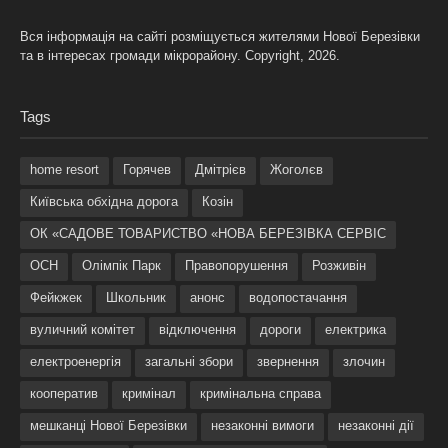
Вся інформація на сайті розміщується жителями Нової Березівки
та в інтересах громади мікрорайону. Copyright, 2026.
Tags
home resort
Горячев
Дмітрієв
Жоголєв
Київська обхідна дорога
Козін
ОК «САДОВЕ ТОВАРИСТВО «НОВА БЕРЕЗІВКА СЕРВІС
ОСН
Олімпік Парк
Правопорушення
Розживін
Фейкжек
Школьник
анонс
водопостачання
вуличний комітет
відключення
дороги
електрика
електроенергія
загальні збори
звернення
злочин
кооператив
кримінал
кримінальна справа
мешканці Нової Березівки
незаконні вимоги
незаконні дії