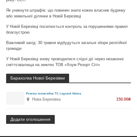
Як уникнути штрафів: що повинен знати кожен власник будинку
або земельної ділянки в Новій Березівці
У Новій Березівці посилюється контроль за порушеннями правил
благоустрою
Важливий захід: 30 травня відбудуться загальні збори релігійної
громади
У Новій Березівці знову проводилися слідчі дії через незаконні
сміттєзвалища на землях ТОВ «Хоум Резорт Сіті»
Барахолка Нової Березівки
Розетка телевізійна TV, Legrand Valena
Нова Березівка
150.00₴
Додати оголошення