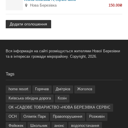
Нова Березівка
150.00₴
Додати оголошення
Вся інформація на сайті розміщується жителями Нової Березівки
та в інтересах громади мікрорайону. Copyright, 2026.
Tags
home resort
Горячев
Дмітрієв
Жоголєв
Київська обхідна дорога
Козін
ОК «САДОВЕ ТОВАРИСТВО «НОВА БЕРЕЗІВКА СЕРВІС
ОСН
Олімпік Парк
Правопорушення
Розживін
Фейкжек
Школьник
анонс
водопостачання