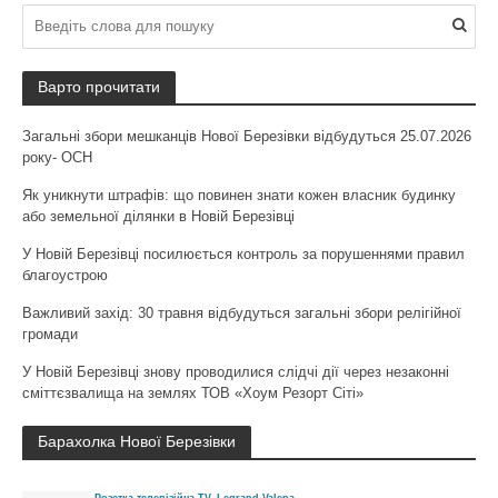
Варто прочитати
Загальні збори мешканців Нової Березівки відбудуться 25.07.2026
року- ОСН
Як уникнути штрафів: що повинен знати кожен власник будинку
або земельної ділянки в Новій Березівці
У Новій Березівці посилюється контроль за порушеннями правил
благоустрою
Важливий захід: 30 травня відбудуться загальні збори релігійної
громади
У Новій Березівці знову проводилися слідчі дії через незаконні
сміттєзвалища на землях ТОВ «Хоум Резорт Сіті»
Барахолка Нової Березівки
Розетка телевізійна TV, Legrand Valena