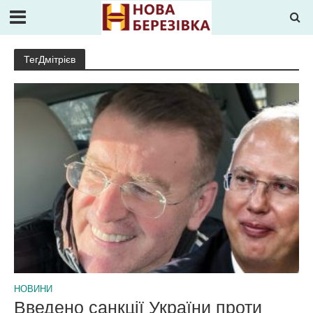
ТегДмітрієв
НОВИНИ
Введено санкції України проти