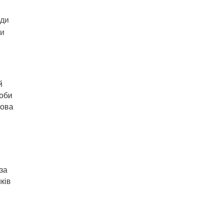
ади
ти
.
й
роби
Нова
за
ків