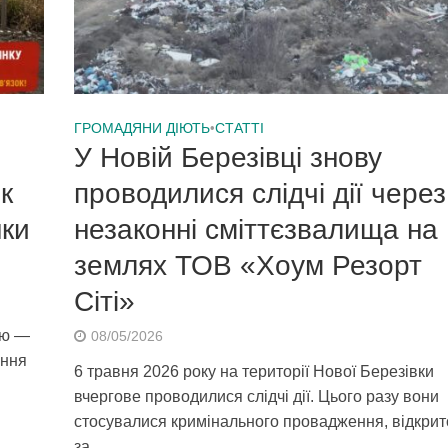
ГРОМАДЯНИ ДІЮТЬ
•
СТАТТІ
У Новій Березівці знову
к
проводилися слідчі дії через
нки
незаконні сміттєзвалища на
землях ТОВ «Хоум Резорт
Сіті»
ою —
08/05/2026
ання
6 травня 2026 року на території Нової Березівки
вчергове проводилися слідчі дії. Цього разу вони
стосувалися кримінального провадження, відкрит
за...