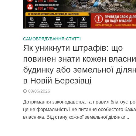
САМОВРЯДУВАННЯ
•
СТАТТІ
Як уникнути штрафів: що
повинен знати кожен власни
будинку або земельної діля
в Новій Березівці
09/06/2026
Дотримання законодавства та правил благоустр
це не формальність і не питання особистого баж
власника. Від стану кожної земельної ділянки...