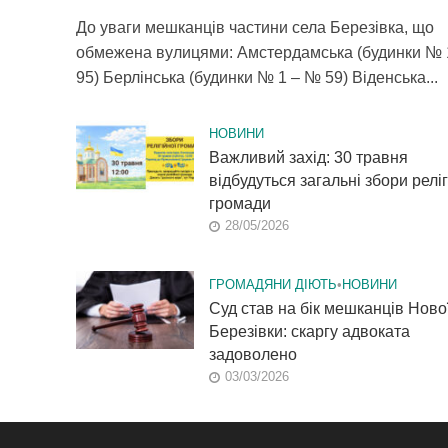
До уваги мешканців частини села Березівка, що
обмежена вулицями: Амстердамська (будинки № 
95) Берлінська (будинки № 1 – № 59) Віденська...
НОВИНИ
Важливий захід: 30 травня
відбудуться загальні збори реліг
громади
28/05/2026
ГРОМАДЯНИ ДІЮТЬ
•
НОВИНИ
Суд став на бік мешканців Ново
Березівки: скаргу адвоката
задоволено
03/03/2026