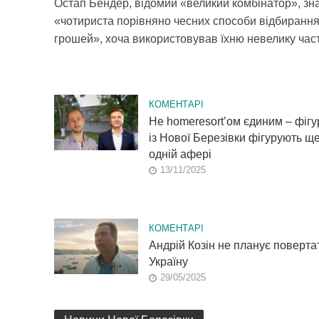
Остап Бендер, відомий «великий комбінатор», зн
«чотириста порівняно чесних способи відбиранн
грошей», хоча використовував їхню невелику части
КОМЕНТАРІ
Не homeresort’ом єдиним – фіг
із Нової Березівки фігурують ще
одній афері
13/11/2025
КОМЕНТАРІ
Андрій Козін не планує поверта
Україну
29/05/2025