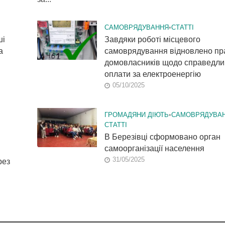
САМОВРЯДУВАННЯ
•
СТАТТІ
ші
Завдяки роботі місцевого
а
самоврядування відновлено пр
домовласників щодо справедли
оплати за електроенергію
05/10/2025
ГРОМАДЯНИ ДІЮТЬ
•
САМОВРЯДУВА
СТАТТІ
В Березівці сформовано орган
самоорганізації населення
31/05/2025
рез