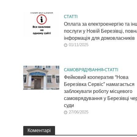
СТАТТІ
Оплата за електроенергію та ін
послуги у Новій Березівці, повн
інформація для домовласників
01/11/2025
САМОВРЯДУВАННЯ
•
СТАТТІ
Фейковий кооператив “Нова
Березівка Сервіс” намагається
заблокувати роботу місцевого
самоврядування у Березівці че
суди
27/06/2025
Коментарі