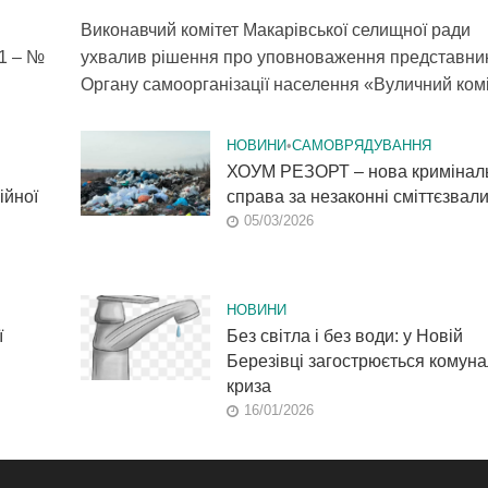
Виконавчий комітет Макарівської селищної ради
1 – №
ухвалив рішення про уповноваження представни
Органу самоорганізації населення «Вуличний коміт
НОВИНИ
•
САМОВРЯДУВАННЯ
ХОУМ РЕЗОРТ – нова кримінал
ійної
справа за незаконні сміттєзвал
05/03/2026
НОВИНИ
ї
Без світла і без води: у Новій
Березівці загострюється комун
криза
16/01/2026