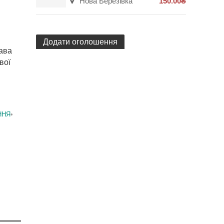
Нова Березівка
150.00₴
Додати оголошення
ава
вої
ННЯ
•