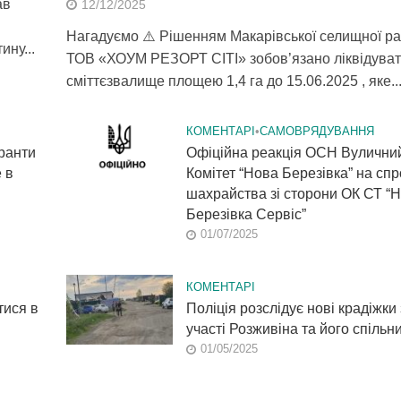
ав
12/12/2025
я
Нагадуємо ⚠️ Рішенням Макарівської селищної р
ну...
ТОВ «ХОУМ РЕЗОРТ СІТІ» зобов’язано ліквідува
сміттєзвалище площею 1,4 га до 15.06.2025 , яке..
КОМЕНТАРІ
•
САМОВРЯДУВАННЯ
уранти
Офіційна реакція ОСН Вулични
 в
Комітет “Нова Березівка” на сп
шахрайства зі сторони ОК СТ “
Березівка Сервіс”
01/07/2025
КОМЕНТАРІ
тися в
Поліція розслідує нові крадіжки 
участі Розживіна та його спільни
01/05/2025