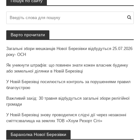
Пошук по сайту
Варто прочитати
Загальні збори мешканців Нової Березівки відбудуться 25.07.2026
року- ОСН
Як уникнути штрафів: що повинен знати кожен власник будинку
або земельної ділянки в Новій Березівці
У Новій Березівці посилюється контроль за порушеннями правил
благоустрою
Важливий захід: 30 травня відбудуться загальні збори релігійної
громади
У Новій Березівці знову проводилися слідчі дії через незаконні
сміттєзвалища на землях ТОВ «Хоум Резорт Сіті»
Барахолка Нової Березівки