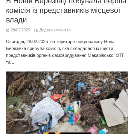
В Новій Березівці побувала перша
комісія із представників місцевої
влади
28/02/2025
Додати коментар
Сьогодні, 28.02.2025 на територію мікрорайону Нова
Березівка прибула комісія, яка складалася із шести
представників органів самоврядування Макарівської ОТГ
та...