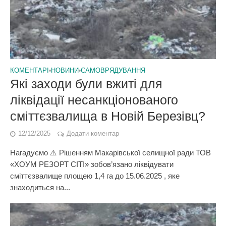
КОМЕНТАРІ
•
НОВИНИ
•
САМОВРЯДУВАННЯ
Які заходи були вжиті для
ліквідації несанкціонованого
сміттєзвалища в Новій Березівц?
12/12/2025
Додати коментар
Нагадуємо ⚠️ Рішенням Макарівської селищної ради ТОВ
«ХОУМ РЕЗОРТ СІТІ» зобов’язано ліквідувати
сміттєзвалище площею 1,4 га до 15.06.2025 , яке
знаходиться на...