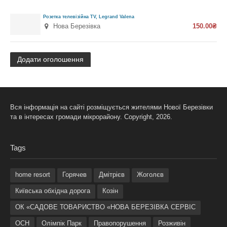
Розетка телевізійна TV, Legrand Valena
Нова Березівка
150.00₴
Додати оголошення
Вся інформація на сайті розміщується жителями Нової Березівки
та в інтересах громади мікрорайону. Copyright, 2026.
Tags
home resort
Горячев
Дмітрієв
Жоголєв
Київська обхідна дорога
Козін
ОК «САДОВЕ ТОВАРИСТВО «НОВА БЕРЕЗІВКА СЕРВІС
ОСН
Олімпік Парк
Правопорушення
Розживін