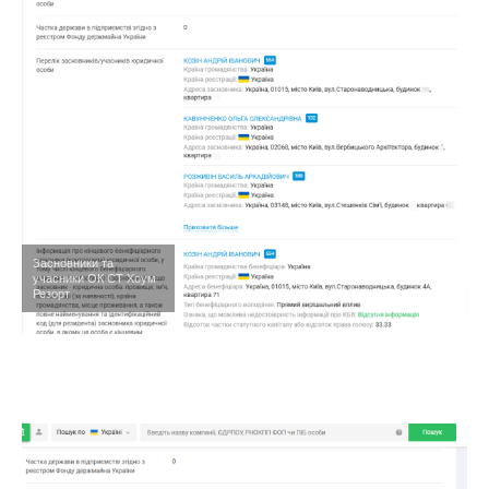
Засновники та
учасники ОК СТ Хоум
Резорт