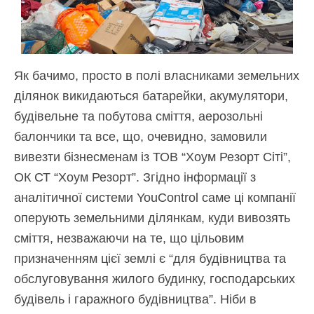
Як бачимо, просто в полі власниками земельних
ділянок викидаються батарейки, акумулятори,
будівельне та побутова сміття, аерозольні
балончики та все, що, очевидно, замовили
вивезти бізнесменам із ТОВ “Хоум Резорт Сіті”,
ОК СТ “Хоум Резорт”. Згідно інформації з
аналітичної системи YouControl саме ці компанії
оперують земельними ділянкам, куди вивозять
сміття, незважаючи на те, що цільовим
призначенням цієї землі є “для будівництва та
обслуговування жилого будинку, господарських
будівель і гаражного будівництва”. Ніби в