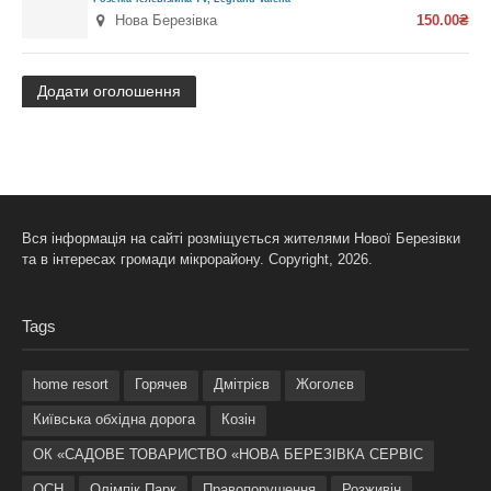
Нова Березівка
150.00₴
Додати оголошення
Вся інформація на сайті розміщується жителями Нової Березівки
та в інтересах громади мікрорайону. Copyright, 2026.
Tags
home resort
Горячев
Дмітрієв
Жоголєв
Київська обхідна дорога
Козін
ОК «САДОВЕ ТОВАРИСТВО «НОВА БЕРЕЗІВКА СЕРВІС
ОСН
Олімпік Парк
Правопорушення
Розживін