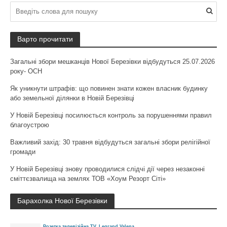
Варто прочитати
Загальні збори мешканців Нової Березівки відбудуться 25.07.2026
року- ОСН
Як уникнути штрафів: що повинен знати кожен власник будинку
або земельної ділянки в Новій Березівці
У Новій Березівці посилюється контроль за порушеннями правил
благоустрою
Важливий захід: 30 травня відбудуться загальні збори релігійної
громади
У Новій Березівці знову проводилися слідчі дії через незаконні
сміттєзвалища на землях ТОВ «Хоум Резорт Сіті»
Барахолка Нової Березівки
Розетка телевізійна TV, Legrand Valena