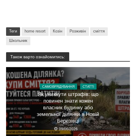
Теги
home resort
Козін
Розживін
сміття
Школьник
Також варто ознайомитись:
САМОВРЯДУВАННЯ
СТАТТІ
Як уникнути штрафів: що
повинен знати кожен
власник будинку або
земельної ділянки в Новій
Березівці
09/06/2026