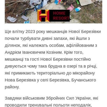
Ще влітку 2023 року мешканців Нової Березівки
почали турбувати дивні запахи, які йшли з
ділянок, які належать особам, афілійованим з
Андрієм Івановичем Козіним. Крім того,
мешканці та гості Нової Березівки постійно
дивуються чому така брудна в озері та в річці,
які примикають територіально до мікорайону
Нова Березівка у селі Березівка, Бучанського
району.
Завдяки військовим Збройних Сил України, які
проводили тренувальні польоти неподалік,