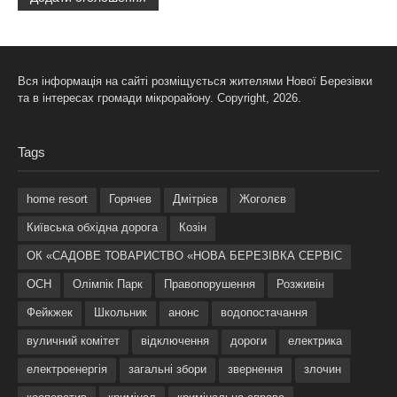
Вся інформація на сайті розміщується жителями Нової Березівки
та в інтересах громади мікрорайону. Copyright, 2026.
Tags
home resort
Горячев
Дмітрієв
Жоголєв
Київська обхідна дорога
Козін
ОК «САДОВЕ ТОВАРИСТВО «НОВА БЕРЕЗІВКА СЕРВІС
ОСН
Олімпік Парк
Правопорушення
Розживін
Фейкжек
Школьник
анонс
водопостачання
вуличний комітет
відключення
дороги
електрика
електроенергія
загальні збори
звернення
злочин