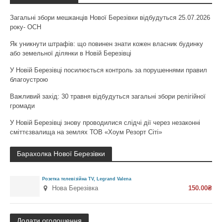
Загальні збори мешканців Нової Березівки відбудуться 25.07.2026
року- ОСН
Як уникнути штрафів: що повинен знати кожен власник будинку
або земельної ділянки в Новій Березівці
У Новій Березівці посилюється контроль за порушеннями правил
благоустрою
Важливий захід: 30 травня відбудуться загальні збори релігійної
громади
У Новій Березівці знову проводилися слідчі дії через незаконні
сміттєзвалища на землях ТОВ «Хоум Резорт Сіті»
Барахолка Нової Березівки
Розетка телевізійна TV, Legrand Valena
Нова Березівка
150.00₴
Додати оголошення