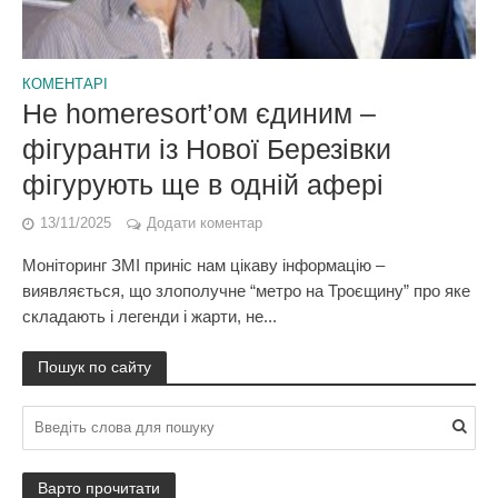
КОМЕНТАРІ
Не homeresort’ом єдиним –
фігуранти із Нової Березівки
фігурують ще в одній афері
13/11/2025
Додати коментар
Моніторинг ЗМІ приніс нам цікаву інформацію –
виявляється, що злополучне “метро на Троєщину” про яке
складають і легенди і жарти, не...
Пошук по сайту
Варто прочитати