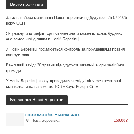
Варто прочитати
Загальні збори мешканців Нової Березівки відбудуться 25.07.2026
року- ОСН
Як уникнути штрафів: що повинен знати кожен власник будинку
або земельної ділянки в Новій Березівці
У Новій Березівці посилюється контроль за порушеннями правил
благоустрою
Важливий захід: 30 травня відбудуться загальні збори релігійної
громади
У Новій Березівці знову проводилися слідчі дії через незаконні
сміттєзвалища на землях ТОВ «Хоум Резорт Сіті»
Барахолка Нової Березівки
Розетка телевізійна TV, Legrand Valena
Нова Березівка
150.00₴