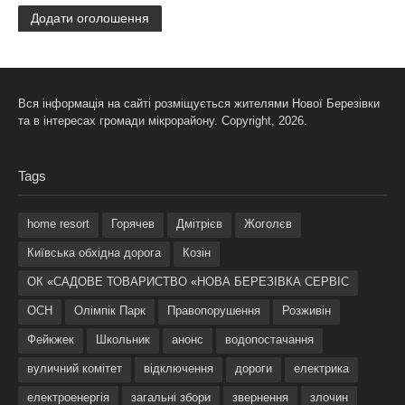
Додати оголошення
Вся інформація на сайті розміщується жителями Нової Березівки
та в інтересах громади мікрорайону. Copyright, 2026.
Tags
home resort
Горячев
Дмітрієв
Жоголєв
Київська обхідна дорога
Козін
ОК «САДОВЕ ТОВАРИСТВО «НОВА БЕРЕЗІВКА СЕРВІС
ОСН
Олімпік Парк
Правопорушення
Розживін
Фейкжек
Школьник
анонс
водопостачання
вуличний комітет
відключення
дороги
електрика
електроенергія
загальні збори
звернення
злочин