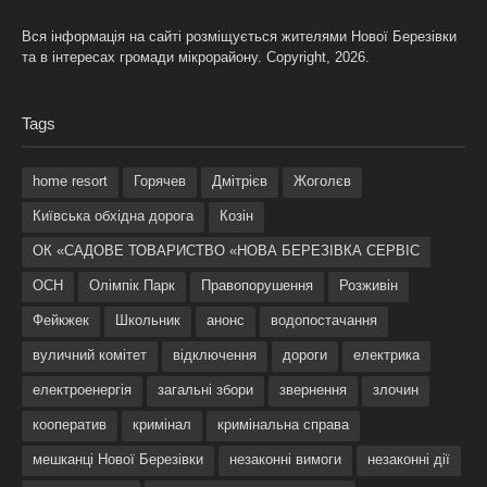
Вся інформація на сайті розміщується жителями Нової Березівки
та в інтересах громади мікрорайону. Copyright, 2026.
Tags
home resort
Горячев
Дмітрієв
Жоголєв
Київська обхідна дорога
Козін
ОК «САДОВЕ ТОВАРИСТВО «НОВА БЕРЕЗІВКА СЕРВІС
ОСН
Олімпік Парк
Правопорушення
Розживін
Фейкжек
Школьник
анонс
водопостачання
вуличний комітет
відключення
дороги
електрика
електроенергія
загальні збори
звернення
злочин
кооператив
кримінал
кримінальна справа
мешканці Нової Березівки
незаконні вимоги
незаконні дії