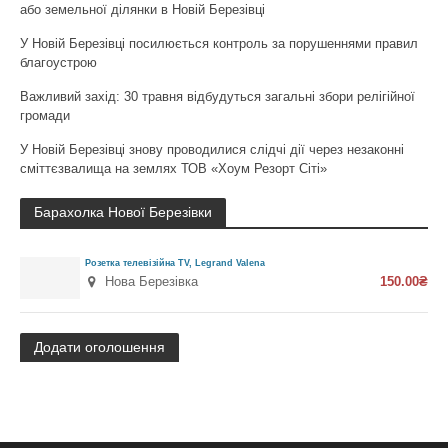
або земельної ділянки в Новій Березівці
У Новій Березівці посилюється контроль за порушеннями правил
благоустрою
Важливий захід: 30 травня відбудуться загальні збори релігійної
громади
У Новій Березівці знову проводилися слідчі дії через незаконні
сміттєзвалища на землях ТОВ «Хоум Резорт Сіті»
Барахолка Нової Березівки
Розетка телевізійна TV, Legrand Valena
Нова Березівка
150.00₴
Додати оголошення