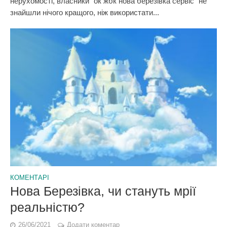
нерухомості, власники “ок жбк нова березівка сервіс” не
знайшли нічого кращого, ніж використати...
КОМЕНТАРІ
Нова Березівка, чи стануть мрії
реальністю?
26/06/2021
Додати коментар