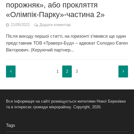
порожняк», або прокляття
«Олімпік-Парку»-частина 2»
21/05/2021
Додати коментар
Після виходу першої статті, на горизонті з’явився ще один
представник ТОВ «Траверз-Буд» – адвокат Солодко Євген
Вікторович. (Керуючий партнер...
1
2
3
Вся інформація на сайті розміщується жителями Нової Березівки
та в інтересах громади мікрорайону. Copyright, 2026.
Tags