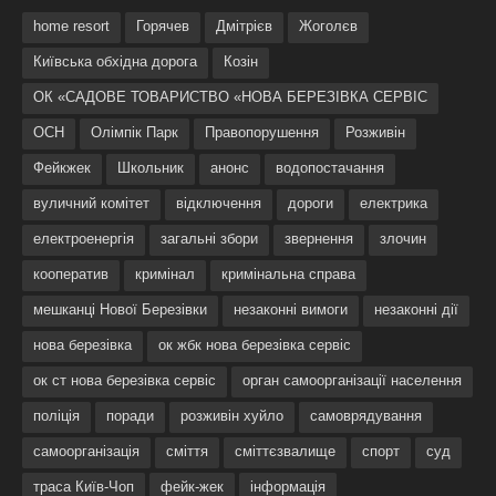
home resort
Горячев
Дмітрієв
Жоголєв
Київська обхідна дорога
Козін
ОК «САДОВЕ ТОВАРИСТВО «НОВА БЕРЕЗІВКА СЕРВІС
ОСН
Олімпік Парк
Правопорушення
Розживін
Фейкжек
Школьник
анонс
водопостачання
вуличний комітет
відключення
дороги
електрика
електроенергія
загальні збори
звернення
злочин
кооператив
кримінал
кримінальна справа
мешканці Нової Березівки
незаконні вимоги
незаконні дії
нова березівка
ок жбк нова березівка сервіс
ок ст нова березівка сервіс
орган самоорганізації населення
поліція
поради
розживін хуйло
самоврядування
самоорганізація
сміття
сміттєзвалище
спорт
суд
траса Київ-Чоп
фейк-жек
інформація