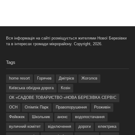
Вся інформація на сайті розміщується жителями Нової Березівки
та в інтересах громади мікрорайону. Copyright, 2026.
Tags
home resort
Горячев
Дмітрієв
Жоголєв
Київська обхідна дорога
Козін
ОК «САДОВЕ ТОВАРИСТВО «НОВА БЕРЕЗІВКА СЕРВІС
ОСН
Олімпік Парк
Правопорушення
Розживін
Фейкжек
Школьник
анонс
водопостачання
вуличний комітет
відключення
дороги
електрика