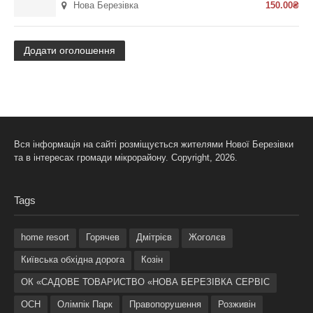
Нова Березівка
150.00₴
Додати оголошення
Вся інформація на сайті розміщується жителями Нової Березівки
та в інтересах громади мікрорайону. Copyright, 2026.
Tags
home resort
Горячев
Дмітрієв
Жоголєв
Київська обхідна дорога
Козін
ОК «САДОВЕ ТОВАРИСТВО «НОВА БЕРЕЗІВКА СЕРВІС
ОСН
Олімпік Парк
Правопорушення
Розживін