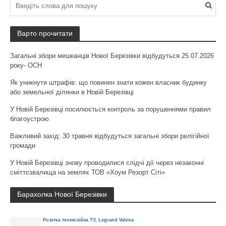
Варто прочитати
Загальні збори мешканців Нової Березівки відбудуться 25.07.2026
року- ОСН
Як уникнути штрафів: що повинен знати кожен власник будинку
або земельної ділянки в Новій Березівці
У Новій Березівці посилюється контроль за порушеннями правил
благоустрою
Важливий захід: 30 травня відбудуться загальні збори релігійної
громади
У Новій Березівці знову проводилися слідчі дії через незаконні
сміттєзвалища на землях ТОВ «Хоум Резорт Сіті»
Барахолка Нової Березівки
Розетка телевізійна TV, Legrand Valena