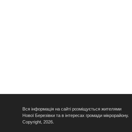
Вся інформація на сайті розміщується жителями
Нової Березівки та в інтересах громади мікрорайону.
Copyright, 2026.