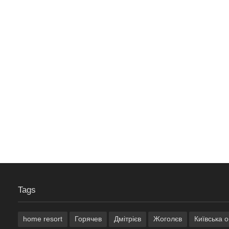
Tags
home resort
Горячев
Дмітрієв
Жоголєв
Київська 