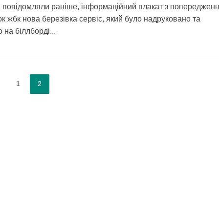
 повідомляли раніше, інформаційний плакат з попереджен
ок жбк нова березівка сервіс, який було надруковано та
 на біллборді...
1
2