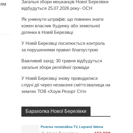
Загальні збори мешканців Нової Березівки
ням
відбудуться 25.07.2026 року- ОСН
Як уникнути штрафів: що повинен знати
кожен власник будинку або земельної
ділянки в Новій Березівці
У Новій Березівці посилюється контроль
за порушеннями правил благоустрою
Важливий захід: 30 травня відбудуться
загальні збори релігійної громади
У Новій Березівці знову проводилися
слідчі дії через незаконні сміттєзвалища на
землях ТОВ «Хоум Резорт Сіті»
Барахолка Нової Березівки
Розетка телевізійна TV, Legrand Valena