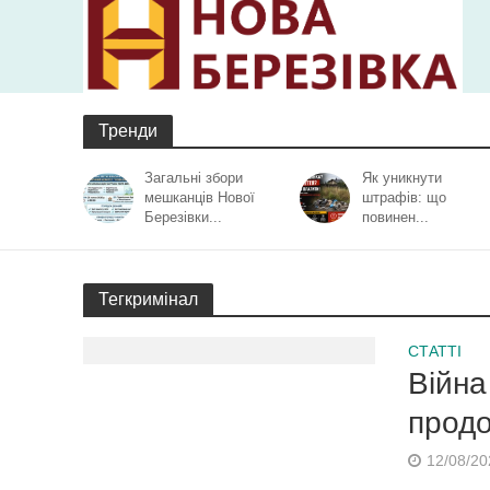
Тренди
Загальні збори
Як уникнути
мешканців Нової
штрафів: що
Березівки...
повинен...
Тегкримінал
СТАТТІ
Війна
прод
12/08/20