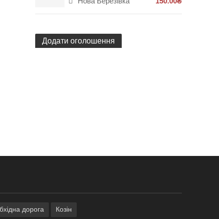
Нова Березівка
150.00₴
Додати оголошення
обхідна дорога
Козін