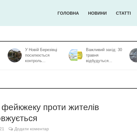
ГОЛОВНА
НОВИНИ
СТАТТІ
У Новій Березівці
Важливий захід: 30
посилюється
травня
контроль...
відбудуться...
 фейкжеку проти жителів
овжується
21
Додати коментар