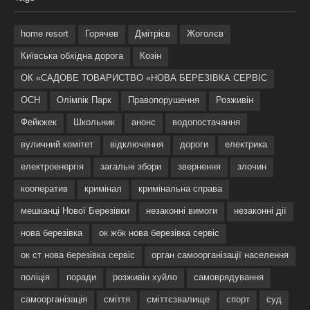
home resort
Горячев
Дмітрієв
Жоголєв
Київська обхідна дорога
Козін
ОК «САДОВЕ ТОВАРИСТВО «НОВА БЕРЕЗІВКА СЕРВІС
ОСН
Олімпік Парк
Правопорушення
Розживін
Фейкжек
Школьник
анонс
водопостачання
вуличний комітет
відключення
дороги
електрика
електроенергія
загальні збори
звернення
злочин
кооператив
кримінал
кримінальна справа
мешканці Нової Березівки
незаконні вимоги
незаконні дії
нова березівка
ок жбк нова березівка сервіс
ок ст нова березівка сервіс
орган самоорганізації населення
поліція
поради
розживін хуйло
самоврядування
самоорганізація
сміття
сміттєзвалище
спорт
суд