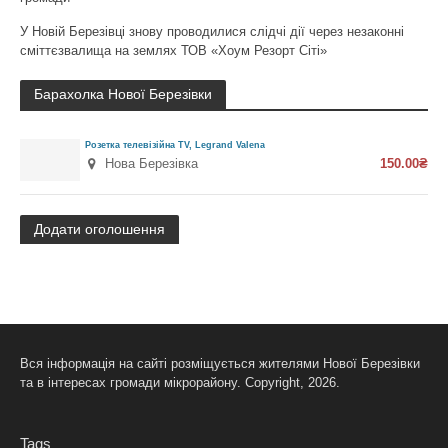
У Новій Березівці знову проводилися слідчі дії через незаконні
сміттєзвалища на землях ТОВ «Хоум Резорт Сіті»
Барахолка Нової Березівки
Розетка телевізійна TV, Legrand Valena
Нова Березівка
150.00₴
Додати оголошення
Вся інформація на сайті розміщується жителями Нової Березівки
та в інтересах громади мікрорайону. Copyright, 2026.
Tags