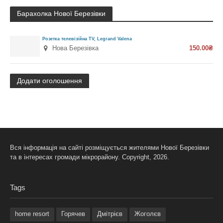
Барахолка Нової Березівки
Розетка телевізійна TV, Legrand Valena
Нова Березівка
150.00₴
Додати оголошення
Вся інформація на сайті розміщується жителями Нової Березівки
та в інтересах громади мікрорайону. Copyright, 2026.
Tags
home resort
Горячев
Дмітрієв
Жоголєв