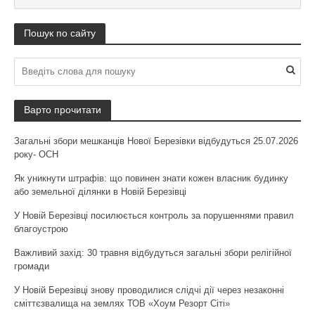
Пошук по сайту
Варто прочитати
Загальні збори мешканців Нової Березівки відбудуться 25.07.2026
року- ОСН
Як уникнути штрафів: що повинен знати кожен власник будинку
або земельної ділянки в Новій Березівці
У Новій Березівці посилюється контроль за порушеннями правил
благоустрою
Важливий захід: 30 травня відбудуться загальні збори релігійної
громади
У Новій Березівці знову проводилися слідчі дії через незаконні
сміттєзвалища на землях ТОВ «Хоум Резорт Сіті»