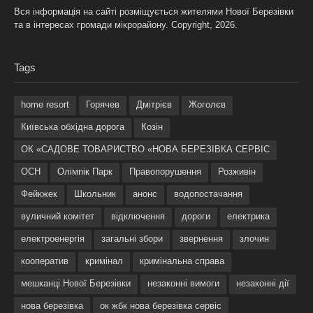
Вся інформація на сайті розміщується жителями Нової Березівки
та в інтересах громади мікрорайону. Copyright, 2026.
Tags
home resort
Горячев
Дмітрієв
Жоголєв
Київська обхідна дорога
Козін
ОК «САДОВЕ ТОВАРИСТВО «НОВА БЕРЕЗІВКА СЕРВІС
ОСН
Олімпік Парк
Правопорушення
Розживін
Фейкжек
Школьник
анонс
водопостачання
вуличний комітет
відключення
дороги
електрика
електроенергія
загальні збори
звернення
злочин
кооператив
кримінал
кримінальна справа
мешканці Нової Березівки
незаконні вимоги
незаконні дії
нова березівка
ок жбк нова березівка сервіс