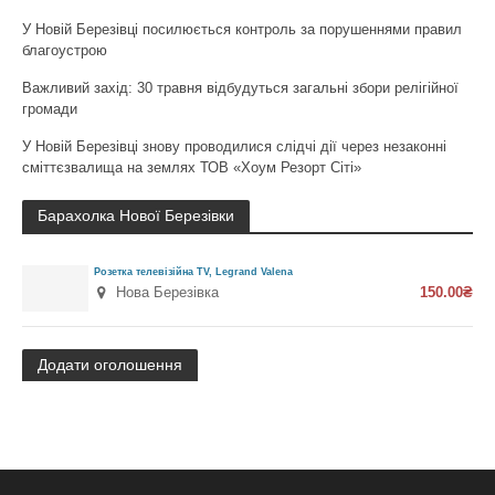
У Новій Березівці посилюється контроль за порушеннями правил
благоустрою
Важливий захід: 30 травня відбудуться загальні збори релігійної
громади
У Новій Березівці знову проводилися слідчі дії через незаконні
сміттєзвалища на землях ТОВ «Хоум Резорт Сіті»
Барахолка Нової Березівки
Розетка телевізійна TV, Legrand Valena
Нова Березівка
150.00₴
Додати оголошення