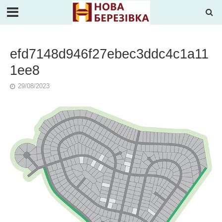
efd7148d946f27ebec3ddc4c1a11
1ee8
29/08/2023