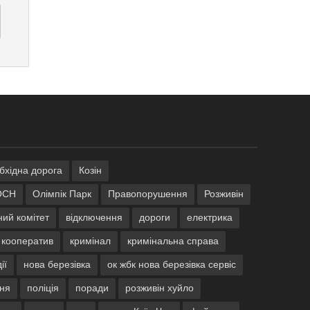
обхідна дорога
Козін
ОСН
Олімпік Парк
Правопорушення
Розживін
ний комітет
відключення
дороги
електрика
кооператив
кримінал
кримінальна справа
ії
нова березівка
ок жбк нова березівка сервіс
ння
поліція
поради
розживін хуйло