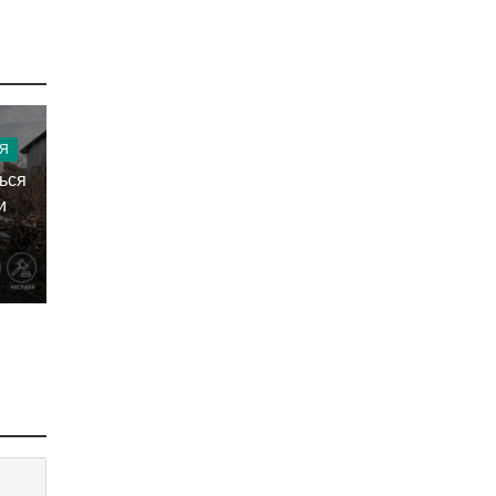
Я
ться
и