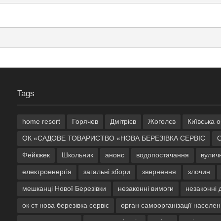
Tags
home resort
Горячев
Дмітрієв
Жоголєв
Київська 
ОК «САДОВЕ ТОВАРИСТВО «НОВА БЕРЕЗІВКА СЕРВІС
Фейкжек
Школьник
анонс
водопостачання
вулич
електроенергія
загальні збори
звернення
злочин
мешканці Нової Березівки
незаконні вимоги
незаконні д
ок ст нова березівка сервіс
орган самоорганізації населе