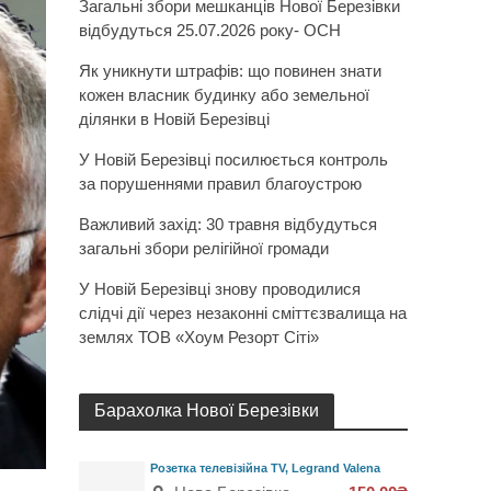
Загальні збори мешканців Нової Березівки
відбудуться 25.07.2026 року- ОСН
Як уникнути штрафів: що повинен знати
кожен власник будинку або земельної
ділянки в Новій Березівці
У Новій Березівці посилюється контроль
за порушеннями правил благоустрою
Важливий захід: 30 травня відбудуться
загальні збори релігійної громади
У Новій Березівці знову проводилися
слідчі дії через незаконні сміттєзвалища на
землях ТОВ «Хоум Резорт Сіті»
Барахолка Нової Березівки
Розетка телевізійна TV, Legrand Valena