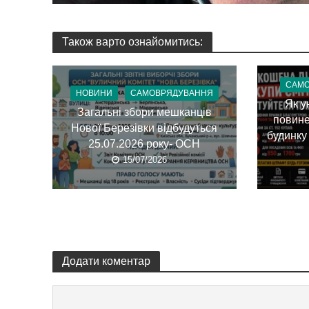
Також варто ознайомитись:
САМ
НОВИНИ
САМОВРЯДУВАННЯ
Як у
Загальні збори мешканців
повине
Нової Березівки відбудуться
будинку
25.07.2026 року- ОСН
15/07/2026
Додати коментар