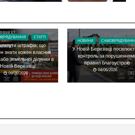
ОВРЯДУВАННЯ
СТАТТІ
НОВИНИ
САМОВРЯДУВАНН
никнути штрафів: що
У Новій Березівці посилює
н знати кожен власник
контроль за порушенням
 або земельної ділянки в
правил благоустрою
Новій Березівці
04/06/2026
09/06/2026