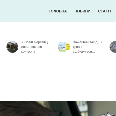
ГОЛОВНА
НОВИНИ
СТАТТІ
У Новій Березівці
Важливий захід: 30
посилюється
травня
контроль...
відбудуться...