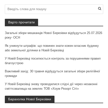
Варто прочитати
Загальні збори мешканців Нової Березівки відбудуться 25.07.2026
року- ОСН
Як уникнути штрафів: що повинен знати кожен власник будинку
або земельної ділянки в Новій Березівці
У Новій Березівці посилюється контроль за порушеннями правил
благоустрою
Важливий захід: 30 травня відбудуться загальні збори релігійної
громади
У Новій Березівці знову проводилися слідчі дії через незаконні
сміттєзвалища на землях ТОВ «Хоум Резорт Сіті»
Барахолка Нової Березівки