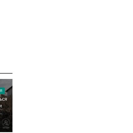
Я
ться
и