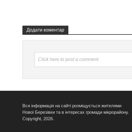
Додати коментар
Click here to post a comment
Вся інформація на сайті розміщується жителями
Нової Березівки та в інтересах громади мікрорайону.
Copyright, 2026.