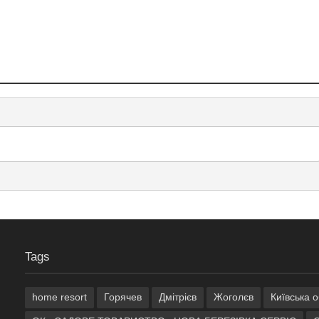
Tags
home resort
Горячев
Дмітрієв
Жоголєв
Київська 