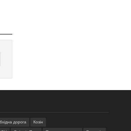
обхідна дорога
Козін