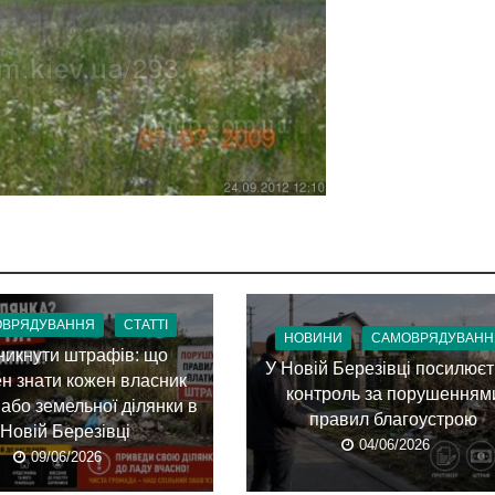
ОВРЯДУВАННЯ
СТАТТІ
НОВИНИ
САМОВРЯДУВАНН
никнути штрафів: що
У Новій Березівці посилює
н знати кожен власник
контроль за порушенням
 або земельної ділянки в
правил благоустрою
Новій Березівці
04/06/2026
09/06/2026