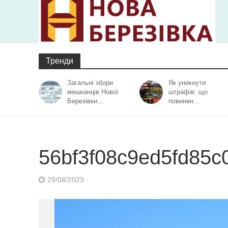
Тренди
Загальні збори
Як уникнути
мешканців Нової
штрафів: що
Березівки...
повинен...
56bf3f08c9ed5fd85c
29/08/2023