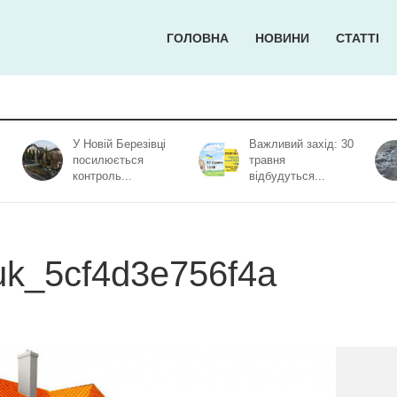
ГОЛОВНА
НОВИНИ
СТАТТІ
У Новій Березівці
Важливий захід: 30
посилюється
травня
контроль...
відбудуться...
uk_5cf4d3e756f4a