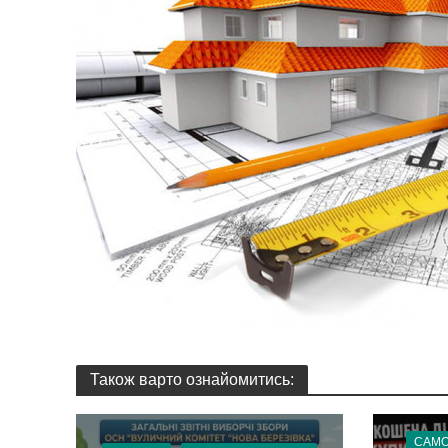
Також варто ознайомитись:
САМ