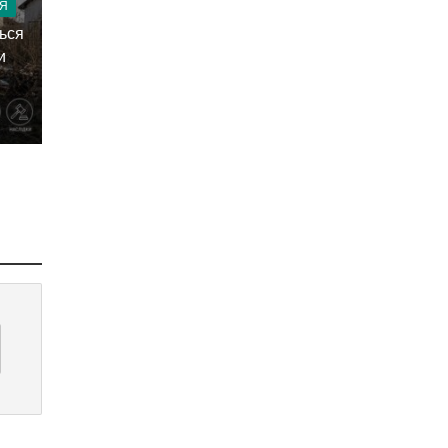
Я
ться
и