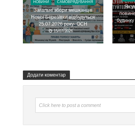
НОВИНИ
САМОВРЯДУВАННЯ
Як у
Загальні збори мешканців
повине
Нової Березівки відбудуться
будинку
25.07.2026 року- ОСН
15/07/2026
Додати коментар
Click here to post a comment