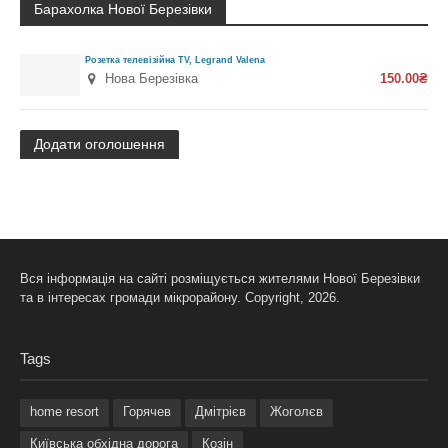
Барахолка Нової Березівки
Розетка телевізійна TV, Legrand Valena
Нова Березівка
150.00₴
Додати оголошення
Вся інформація на сайті розміщується жителями Нової Березівки
та в інтересах громади мікрорайону. Copyright, 2026.
Tags
home resort
Горячев
Дмітрієв
Жоголєв
Київська обхідна дорога
Козін