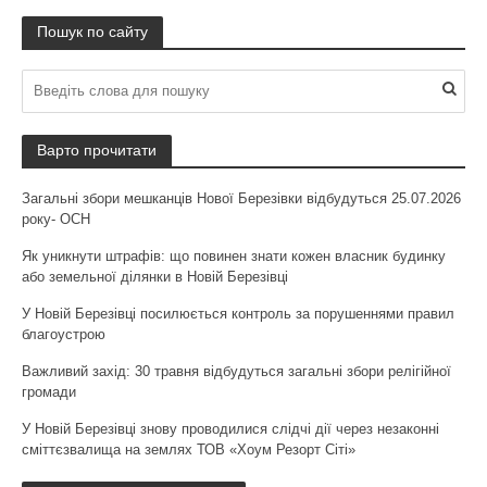
Пошук по сайту
Варто прочитати
Загальні збори мешканців Нової Березівки відбудуться 25.07.2026
року- ОСН
Як уникнути штрафів: що повинен знати кожен власник будинку
або земельної ділянки в Новій Березівці
У Новій Березівці посилюється контроль за порушеннями правил
благоустрою
Важливий захід: 30 травня відбудуться загальні збори релігійної
громади
У Новій Березівці знову проводилися слідчі дії через незаконні
сміттєзвалища на землях ТОВ «Хоум Резорт Сіті»