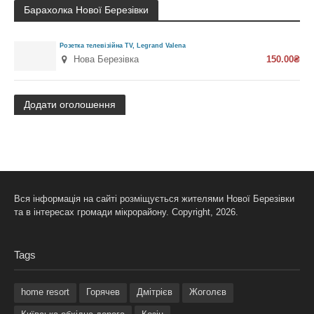
Барахолка Нової Березівки
Розетка телевізійна TV, Legrand Valena
Нова Березівка
150.00₴
Додати оголошення
Вся інформація на сайті розміщується жителями Нової Березівки
та в інтересах громади мікрорайону. Copyright, 2026.
Tags
home resort
Горячев
Дмітрієв
Жоголєв