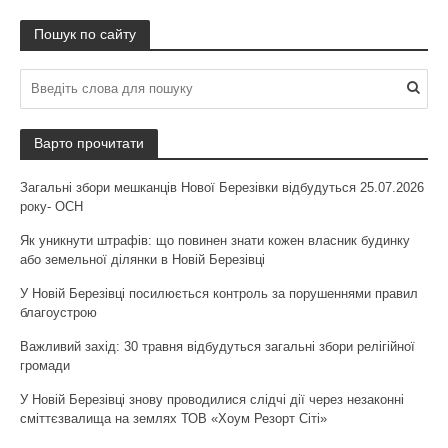
Пошук по сайту
Варто прочитати
Загальні збори мешканців Нової Березівки відбудуться 25.07.2026
року- ОСН
Як уникнути штрафів: що повинен знати кожен власник будинку
або земельної ділянки в Новій Березівці
У Новій Березівці посилюється контроль за порушеннями правил
благоустрою
Важливий захід: 30 травня відбудуться загальні збори релігійної
громади
У Новій Березівці знову проводилися слідчі дії через незаконні
сміттєзвалища на землях ТОВ «Хоум Резорт Сіті»