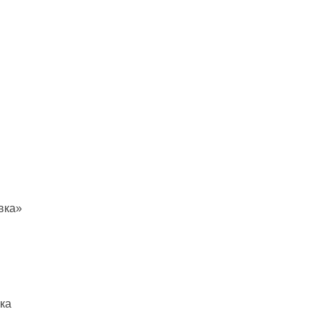
вка»
ка