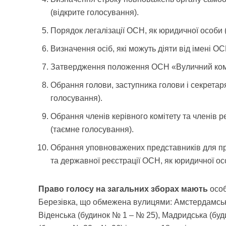
(відкрите голосування).
Порядок легалізації ОСН, як юридичної особи 
Визначення осіб, які можуть діяти від імені ОС
Затвердження положення ОСН «Вуличний коміт
Обрання голови, заступника голови і секрета
голосування).
Обрання членів керівного комітету та членів р
(таємне голосування).
Обрання уповноважених представників для пр
та державної реєстрації ОСН, як юридичної ос
Право голосу на загальних зборах мають
особ
Березівка, що обмежена вулицями: Амстердамська
Віденська (будинок № 1 – № 25), Мадридська (бу