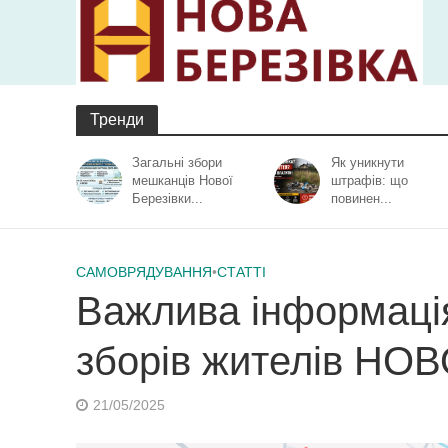
Тренди
Загальні збори
Як уникнути
мешканців Нової
штрафів: що
Березівки...
повинен...
САМОВРЯДУВАННЯ
•
СТАТТІ
Важлива інформаці
зборів жителів НО
21/05/2025