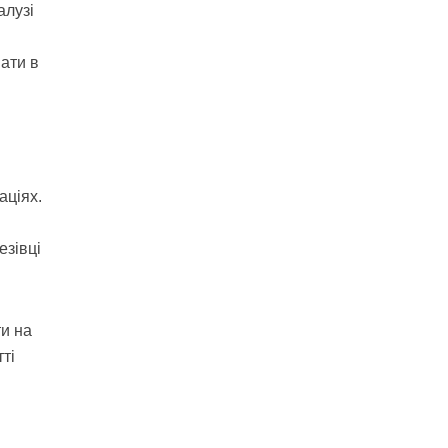
алузі
ати в
аціях.
езівці
и на
ті