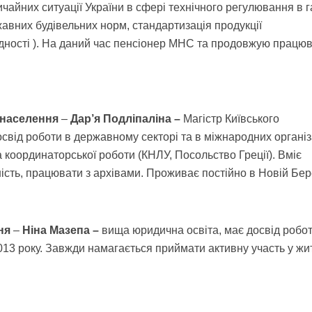
ичайних ситуації України в сфері технічного регулювання в г
вних будівельних норм, стандартизація продукції
ідності ). На даний час пенсіонер МНС та продовжую працюв
 населення
–
Дар’я Подліпаліна –
Магістр Київського
освід роботи в державному секторі та в міжнародних організ
а координаторської роботи (КНЛУ, Посольство Греції). Вміє
тність, працювати з архівами. Проживає постійно в Новій Бер
ня
–
Ніна Мазепа –
вища юридична освіта, має досвід робот
013 року. Завжди намагається приймати активну участь у жит