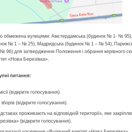
 що обмежена вулицями: Амстердамська (будинок № 1- № 95)
инок № 1 – № 25), Мадридська (будинок № 1 – № 54), Парижс
 № 96) для затвердження Положення і обрання керівного ск
тет «Нова Березівка».
упні питання:
ісії (відкрите голосування).
борів (відкрите голосування).
ідставах проживають на відповідній території», яке закріпл
езівка» (відкрите голосування).
ганізації населення «Вуличний комітет «Нова Березівка»