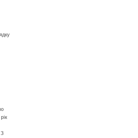
ядку
по
рік
 З