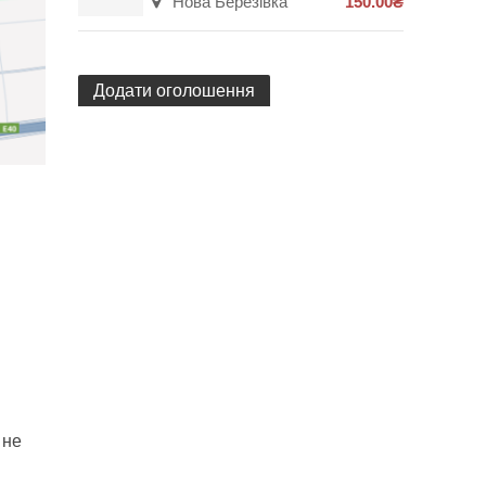
Нова Березівка
150.00₴
Додати оголошення
 не