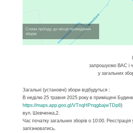
Схема проїзду до місця проведення
зборів
запрошуємо ВАС і ч
у загальних зб
Загальні (установчі) збори відбудуться :
В неділю 25 травня 2025 року в приміщені Будин
https://maps.app.goo.gl/VTnqHPnqgbajwTDp8
)
вул. Шевченка,2.
Час початку загальних зборів о 10:00. Реєстрація 
запізнюватись.