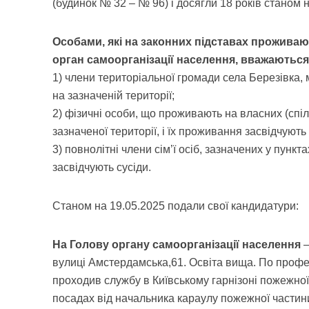
(будинок № 32 – № 96) і досягли 18 років станом н
Особами, які на законних підставах проживают
орган самоорганізації населення, вважаються
1) члени територіальної громади села Березівка
на зазначеній території;
2) фізичні особи, що проживають на власних (спіл
зазначеної території, і їх проживання засвідчують 
3) повнолітні члени сім’ї осіб, зазначених у пункт
засвідчують сусіди.
Станом на 19.05.2025 подали свої кандидатури:
На Голову органу самоорганізації населення
вулиці Амстердамська,61. Освіта вища. По професі
проходив службу в Київському гарнізоні пожежної
посадах від начальника караулу пожежної частини