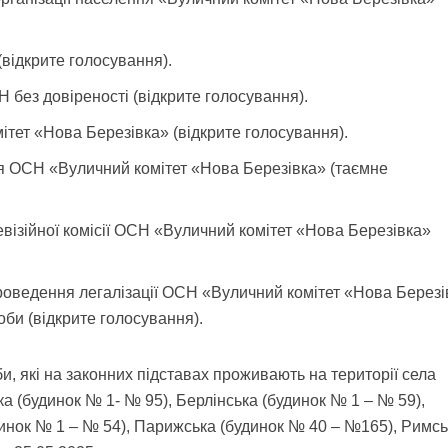
(відкрите голосування).
Н без довіреності (відкрите голосування).
ет «Нова Березівка» (відкрите голосування).
ря ОСН «Вуличний комітет «Нова Березівка» (таємне
евізійної комісії ОСН «Вуличний комітет «Нова Березівка»
оведення легалізації ОСН «Вуличний комітет «Нова Березі
оби (відкрите голосування).
и, які на законних підставах проживають на території села
 (будинок № 1- № 95), Берлінська (будинок № 1 – № 59),
динок № 1 – № 54), Парижська (будинок № 40 – №165), Римсь