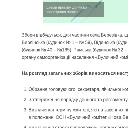
Схема проїзду до місця
проведення зборів
Збори відбудуться, для частини села Березівка,
Берлінська (будинок № 1 – № 59), Віденська (буд
(будинок № 40 – №165), Римська (будинок № 32 –
органу самоорганізації населення «Вуличний комі
На розгляд загальних зборів виносяться наст
Обрання головуючого, секретаря, лічильної ком
Затвердження порядку денного та регламенту з
Визначення терміну «жителі, які на законних п
в положенні ОСН «Вуличний комітет «Нова Бер
Визначення строку повноважень органу самоор