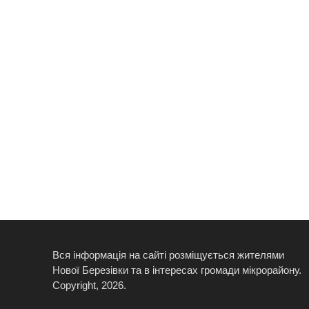
Вся інформація на сайті розміщується жителями
Нової Березівки та в інтересах громади мікрорайону.
Copyright, 2026.