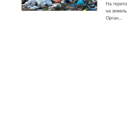
На терито
на земель
Орган...