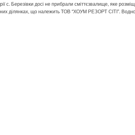
рії с. Березівки досі не прибрали сміттєзвалище, яке розмі
них ділянках, що належить ТОВ “ХОУМ РЕЗОРТ CITI”. Водн