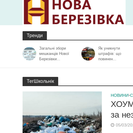
Тренди
Загальні збори
Як уникнути
мешканців Нової
штрафів: що
Березівки...
повинен...
ТегШкольнік
НОВИНИ
•
С
ХОУМ
за не
05/03/20