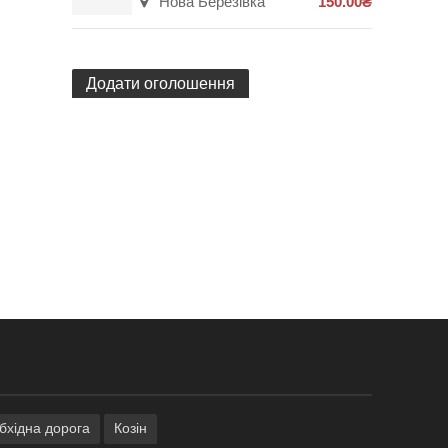
Нова Березівка
150.00₴
Додати оголошення
обхідна дорога
Козін