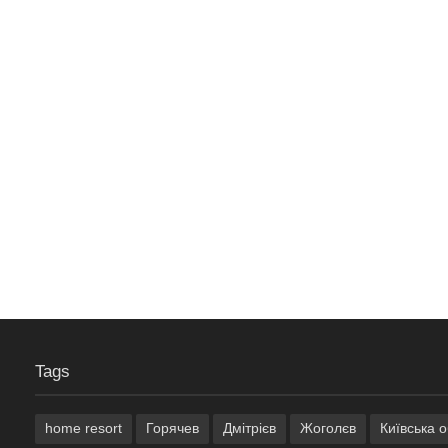
Tags
home resort
Горячев
Дмітрієв
Жоголєв
Київська 