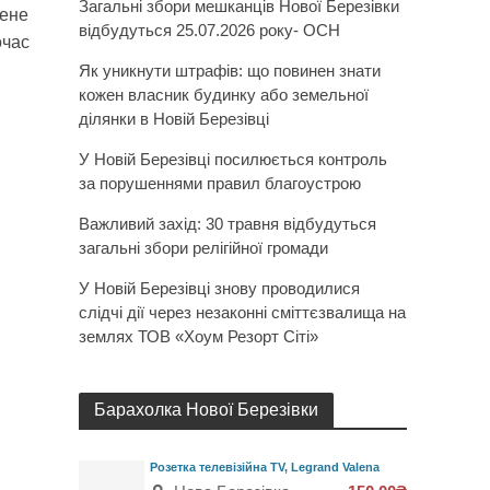
Загальні збори мешканців Нової Березівки
щене
відбудуться 25.07.2026 року- ОСН
очас
Як уникнути штрафів: що повинен знати
кожен власник будинку або земельної
ділянки в Новій Березівці
У Новій Березівці посилюється контроль
за порушеннями правил благоустрою
Важливий захід: 30 травня відбудуться
загальні збори релігійної громади
У Новій Березівці знову проводилися
слідчі дії через незаконні сміттєзвалища на
землях ТОВ «Хоум Резорт Сіті»
Барахолка Нової Березівки
Розетка телевізійна TV, Legrand Valena