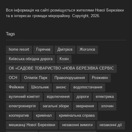
Вся інформація на сайті розміщується жителями Нової Березівки
та в інтересах громади мікрорайону. Copyright, 2026.
Tags
home resort
Горячев
Дмітрієв
Жоголєв
Київська обхідна дорога
Козін
ОК «САДОВЕ ТОВАРИСТВО «НОВА БЕРЕЗІВКА СЕРВІС
ОСН
Олімпік Парк
Правопорушення
Розживін
Фейкжек
Школьник
анонс
водопостачання
вуличний комітет
відключення
дороги
електрика
електроенергія
загальні збори
звернення
злочин
кооператив
кримінал
кримінальна справа
мешканці Нової Березівки
незаконні вимоги
незаконні дії