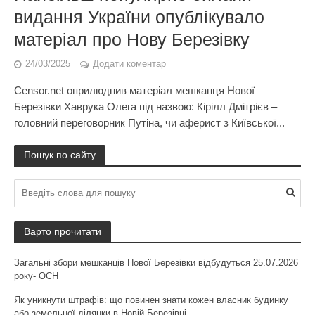
видання України опублікувало
матеріал про Нову Березівку
24/03/2025
Додати коментар
Censor.net оприлюднив матеріал мешканця Нової
Березівки Хаврука Олега під назвою: Кірілл Дмітрієв –
головний переговорник Путіна, чи аферист з Київської...
Пошук по сайту
Варто прочитати
Загальні збори мешканців Нової Березівки відбудуться 25.07.2026
року- ОСН
Як уникнути штрафів: що повинен знати кожен власник будинку
або земельної ділянки в Новій Березівці