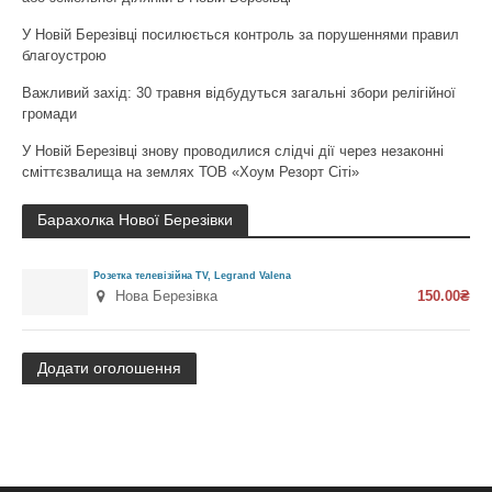
У Новій Березівці посилюється контроль за порушеннями правил
благоустрою
Важливий захід: 30 травня відбудуться загальні збори релігійної
громади
У Новій Березівці знову проводилися слідчі дії через незаконні
сміттєзвалища на землях ТОВ «Хоум Резорт Сіті»
Барахолка Нової Березівки
Розетка телевізійна TV, Legrand Valena
Нова Березівка
150.00₴
Додати оголошення