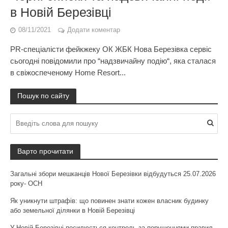
в Новій Березівці
08/11/2021
Додати коментар
PR-спеціалісти фейкжеку ОК ЖБК Нова Березівка сервіс
сьогодні повідомили про “надзвичайну подію“, яка сталася
в свіжоспеченому Home Resort...
Пошук по сайту
Варто прочитати
Загальні збори мешканців Нової Березівки відбудуться 25.07.2026
року- ОСН
Як уникнути штрафів: що повинен знати кожен власник будинку
або земельної ділянки в Новій Березівці
У Новій Березівці посилюється контроль за порушеннями правил