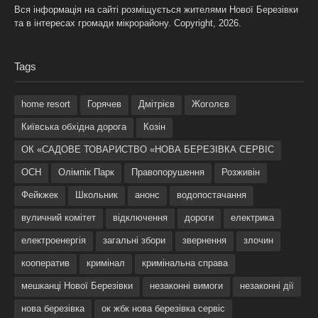
Вся інформація на сайті розміщується жителями Нової Березівки
та в інтересах громади мікрорайону. Copyright, 2026.
Tags
home resort
Горячев
Дмітрієв
Жоголєв
Київська обхідна дорога
Козін
ОК «САДОВЕ ТОВАРИСТВО «НОВА БЕРЕЗІВКА СЕРВІС
ОСН
Олімпік Парк
Правопорушення
Розживін
Фейкжек
Школьник
анонс
водопостачання
вуличний комітет
відключення
дороги
електрика
електроенергія
загальні збори
звернення
злочин
кооператив
кримінал
кримінальна справа
мешканці Нової Березівки
незаконні вимоги
незаконні дії
нова березівка
ок жбк нова березівка сервіс