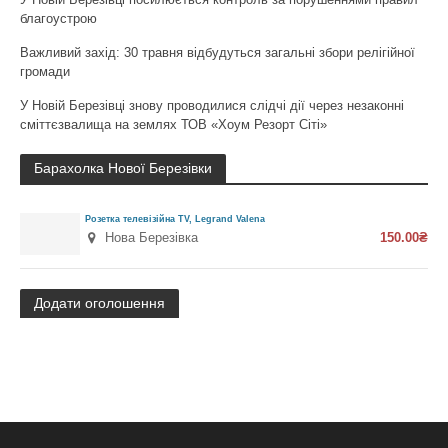
благоустрою
Важливий захід: 30 травня відбудуться загальні збори релігійної
громади
У Новій Березівці знову проводилися слідчі дії через незаконні
сміттєзвалища на землях ТОВ «Хоум Резорт Сіті»
Барахолка Нової Березівки
Розетка телевізійна TV, Legrand Valena
Нова Березівка
150.00₴
Додати оголошення