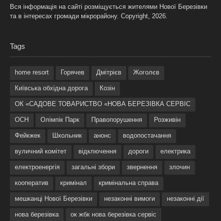
Вся інформація на сайті розміщується жителями Нової Березівки
та в інтересах громади мікрорайону. Copyright, 2026.
Tags
home resort
Горячев
Дмітрієв
Жоголєв
Київська обхідна дорога
Козін
ОК «САДОВЕ ТОВАРИСТВО «НОВА БЕРЕЗІВКА СЕРВІС
ОСН
Олімпік Парк
Правопорушення
Розживін
Фейкжек
Школьник
анонс
водопостачання
вуличний комітет
відключення
дороги
електрика
електроенергія
загальні збори
звернення
злочин
кооператив
кримінал
кримінальна справа
мешканці Нової Березівки
незаконні вимоги
незаконні дії
нова березівка
ок жбк нова березівка сервіс