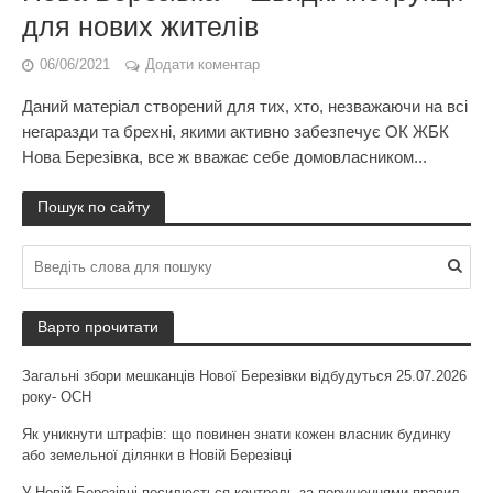
для нових жителів
06/06/2021
Додати коментар
Даний матеріал створений для тих, хто, незважаючи на всі
негаразди та брехні, якими активно забезпечує ОК ЖБК
Нова Березівка, все ж вважає себе домовласником...
Пошук по сайту
Варто прочитати
Загальні збори мешканців Нової Березівки відбудуться 25.07.2026
року- ОСН
Як уникнути штрафів: що повинен знати кожен власник будинку
або земельної ділянки в Новій Березівці
У Новій Березівці посилюється контроль за порушеннями правил