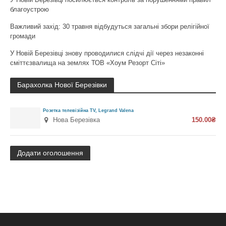
благоустрою
Важливий захід: 30 травня відбудуться загальні збори релігійної
громади
У Новій Березівці знову проводилися слідчі дії через незаконні
сміттєзвалища на землях ТОВ «Хоум Резорт Сіті»
Барахолка Нової Березівки
Розетка телевізійна TV, Legrand Valena
Нова Березівка
150.00₴
Додати оголошення