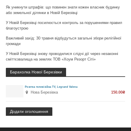
Як уникнути штрафів: що повинен знати кожен власник будинку
або земельної ділянки в Новій Березівці
У Новій Березівці посилюється контроль за порушеннями правил
благоустрою
Важливий захід: 30 травня відбудуться загальні збори релігійної
громади
У Новій Березівці знову проводилися слідчі дії через незаконні
сміттєзвалища на землях ТОВ «Хоум Резорт Сіті»
Барахолка Нової Березівки
Розетка телевізійна TV, Legrand Valena
Нова Березівка
150.00₴
Додати оголошення