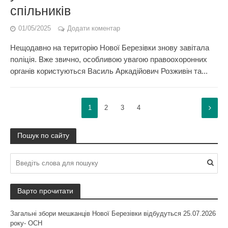
спільників
01/05/2025
Додати коментар
Нещодавно на територію Нової Березівки знову завітала
поліція. Вже звично, особливою увагою правоохоронних
органів користуються Василь Аркадійович Розживін та...
1
2
3
4
Пошук по сайту
Варто прочитати
Загальні збори мешканців Нової Березівки відбудуться 25.07.2026
року- ОСН