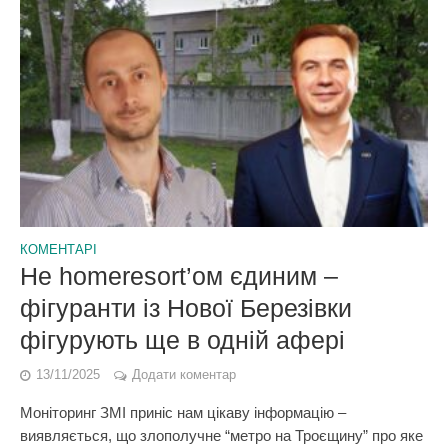
КОМЕНТАРІ
Не homeresort’ом єдиним –
фігуранти із Нової Березівки
фігурують ще в одній афері
13/11/2025
Додати коментар
Моніторинг ЗМІ приніс нам цікаву інформацію –
виявляється, що злополучне “метро на Троєщину” про яке