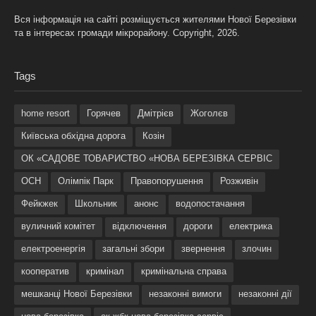
Вся інформація на сайті розміщується жителями Нової Березівки
та в інтересах громади мікрорайону. Copyright, 2026.
Tags
home resort
Горячев
Дмітрієв
Жоголєв
Київська обхідна дорога
Козін
ОК «САДОВЕ ТОВАРИСТВО «НОВА БЕРЕЗІВКА СЕРВІС
ОСН
Олімпік Парк
Правопорушення
Розживін
Фейкжек
Школьник
анонс
водопостачання
вуличний комітет
відключення
дороги
електрика
електроенергія
загальні збори
звернення
злочин
кооператив
кримінал
кримінальна справа
мешканці Нової Березівки
незаконні вимоги
незаконні дії