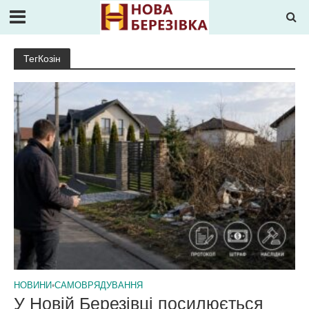
ТегКозін
НОВИНИ
•
САМОВРЯДУВАННЯ
У Новій Березівці посилюється