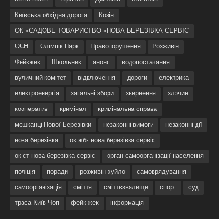
Київська обхідна дорога
Козін
ОК «САДОВЕ ТОВАРИСТВО «НОВА БЕРЕЗІВКА СЕРВІС
ОСН
Олімпік Парк
Правопорушення
Розживін
Фейкжек
Школьник
анонс
водопостачання
вуличний комітет
відключення
дороги
електрика
електроенергія
загальні збори
звернення
злочин
кооператив
кримінал
кримінальна справа
мешканці Нової Березівки
незаконні вимоги
незаконні дії
нова березівка
ок жбк нова березівка сервіс
ок ст нова березівка сервіс
орган самоорганізації населення
поліція
поради
розживін хуйло
самоврядування
самоорганізація
сміття
сміттєзвалище
спорт
суд
траса Київ-Чоп
фейк-жек
інформація