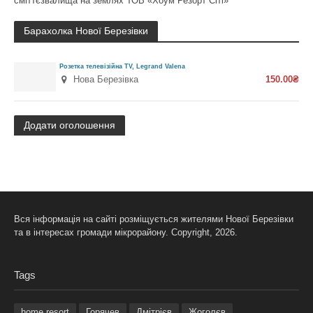
сміттєзвалища на землях ТОВ «Хоум Резорт Сіті»
Барахолка Нової Березівки
Розетка телевізійна TV, Legrand Valena
Нова Березівка
150.00₴
Додати оголошення
Вся інформація на сайті розміщується жителями Нової Березівки
та в інтересах громади мікрорайону. Copyright, 2026.
Tags
home resort
Горячев
Дмітрієв
Жоголєв