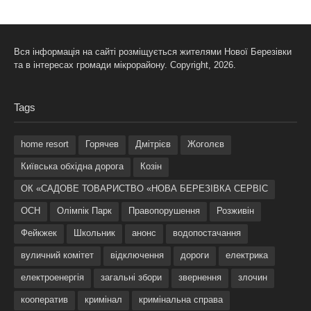
Вся інформація на сайті розміщується жителями Нової Березівки
та в інтересах громади мікрорайону. Copyright, 2026.
Tags
home resort
Горячев
Дмітрієв
Жоголєв
Київська обхідна дорога
Козін
ОК «САДОВЕ ТОВАРИСТВО «НОВА БЕРЕЗІВКА СЕРВІС
ОСН
Олімпік Парк
Правопорушення
Розживін
Фейкжек
Школьник
анонс
водопостачання
вуличний комітет
відключення
дороги
електрика
електроенергія
загальні збори
звернення
злочин
кооператив
кримінал
кримінальна справа