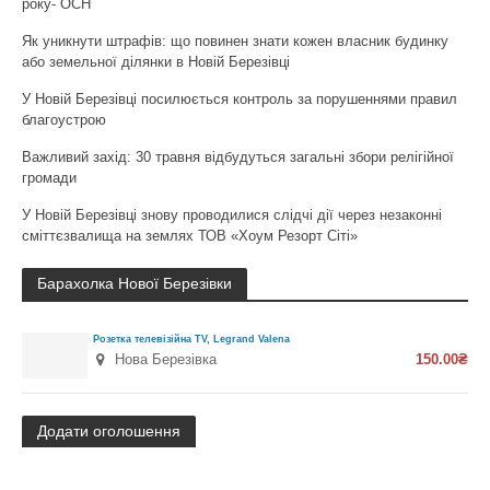
року- ОСН
Як уникнути штрафів: що повинен знати кожен власник будинку
або земельної ділянки в Новій Березівці
У Новій Березівці посилюється контроль за порушеннями правил
благоустрою
Важливий захід: 30 травня відбудуться загальні збори релігійної
громади
У Новій Березівці знову проводилися слідчі дії через незаконні
сміттєзвалища на землях ТОВ «Хоум Резорт Сіті»
Барахолка Нової Березівки
Розетка телевізійна TV, Legrand Valena
Нова Березівка
150.00₴
Додати оголошення