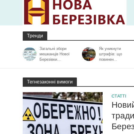
Тренди
Загальні збори
Як уникнути
мешканців Нової
штрафів: що
Березівки...
повинен...
Тегнезаконні вимоги
СТАТТІ
Новий
тради
Берез