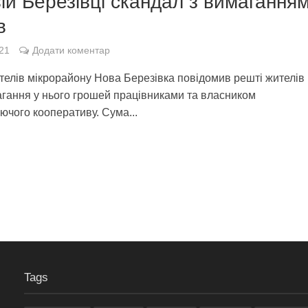
ій Березівці скандал з вимагання
в
21
Додати коментар
телів мікрорайону Нова Березівка повідомив решті жителів
гання у нього грошей працівниками та власником
ючого кооперативу. Сума...
Tags