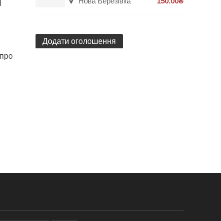
м
Нова Березівка
150.00₴
Додати оголошення
 про