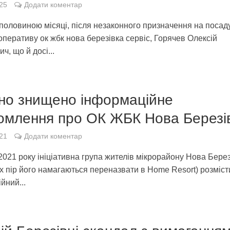
25
Додати коментар
 половиною місяці, після незаконного призначення на посад
оперативу ок жбк нова березівка сервіс, Горячев Олексій
ч, що й досі...
но знищено інформаційне
омлення про ОК ЖБК Нова Березі
21
Додати коментар
2021 року ініціативна група жителів мікрорайону Нова Берез
іх пір його намагаються переназвати в Home Resort) розміс
йний...