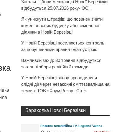
Загальні збори мешканців Нової Березівки
відбудуться 25.07.2026 року- ОСН
у
Як уникнути штрафів: що повинен знати
кожен власник будинку або земельної
ділянки в Новій Березівці
У Новій Березівці посилюється контроль
за порушеннями правил благоустрою
Важливий захід: 30 травня відбудуться
вка
загальні збори релігійної громади
У Новій Березівці знову проводилися
слідчі дії через незаконні сміттєзвалища на
івка
землях ТОВ «Хоум Резорт Сіті»
тила
Барахолка Нової Березівки
Розетка телевізійна TV, Legrand Valena