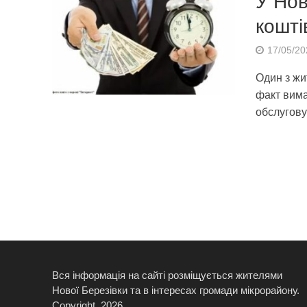
У Нов
кошті
17/05/20
Один з жи
факт вима
обслугову
Вся інформація на сайті розміщується жителями
Нової Березівки та в інтересах громади мікрорайону.
Copyright, 2026.