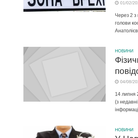
01/02/20
Через 2 з
голови ко
Анатолієви
НОВИНИ
Фізич
повід
04/08/20
14 липня 
(з недавн
інформаці
НОВИНИ